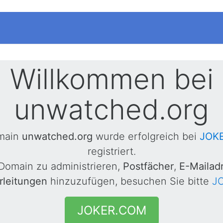
Willkommen bei
unwatched.org
main
unwatched.org
wurde erfolgreich bei
JOK
registriert.
Domain zu administrieren,
Postfächer
,
E-Mailad
rleitungen
hinzuzufügen, besuchen Sie bitte
J
JOKER.COM