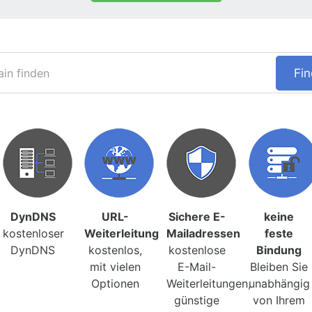
Fi
DynDNS
URL-
Sichere E-
keine
kostenloser
Weiterleitung
Mailadressen
feste
DynDNS
kostenlos,
kostenlose
Bindung
mit vielen
E-Mail-
Bleiben Sie
Optionen
Weiterleitungen,
unabhängig
günstige
von Ihrem