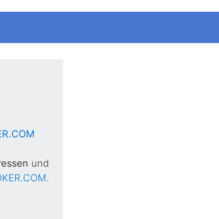
ER.COM
ressen
und
OKER.COM
.